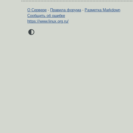
О Сервере
-
Правила форума
-
Разметка Markdown
Сообщить об ошибке
https://www.linux.org.ru/