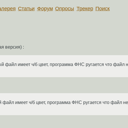
алерея
Статьи
Форум
Опросы
Трекер
Поиск
я версия) :
й файл имеет ч/б цвет, программа ФНС ругается что файл не
 файл имеет ч/б цвет, программа ФНС ругается что файл не 