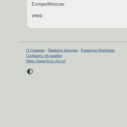
Europe/Moscow
умвр
О Сервере
-
Правила форума
-
Разметка Markdown
Сообщить об ошибке
https://www.linux.org.ru/