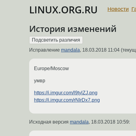
LINUX.ORG.RU
Новости
Г
История изменений
Исправление
mandala
,
18.03.2018 11:04
(текущ
Europe/Moscow
умвр
https://i.imgur.com/l9tylZJ.png
https://i.imgur.com/rNIrDx7.png
Исходная версия
mandala
,
18.03.2018 10:59
: