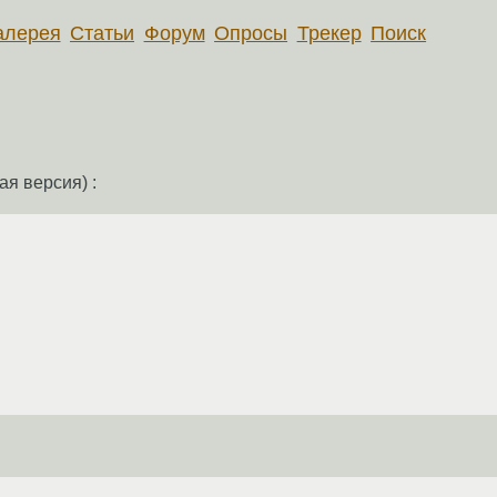
алерея
Статьи
Форум
Опросы
Трекер
Поиск
ая версия) :