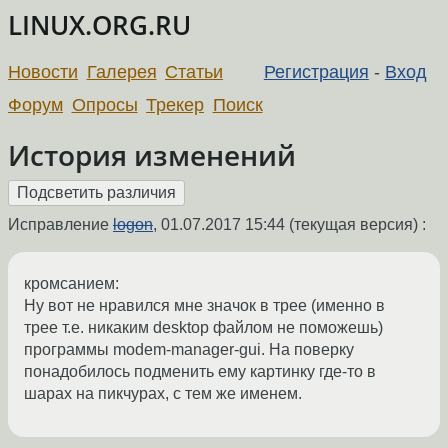
LINUX.ORG.RU
Новости
Галерея
Статьи
Регистрация
-
Вход
Форум
Опросы
Трекер
Поиск
История изменений
Исправление
logon
,
01.07.2017 15:44
(текущая версия) :
кромсанием:
Ну вот не нравился мне значок в трее (именно в
трее т.е. никаким desktop файлом не поможешь)
программы modem-manager-gui. На поверку
понадобилось подменить ему картинку где-то в
шарах на пикчурах, с тем же именем.