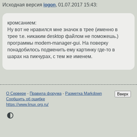
Исходная версия
logon
,
01.07.2017 15:43
:
кромсанием:
Ну вот не нравился мне значок в трее (именно в
трее т.е. никаким desktop файлом не поможешь.)
программы modem-manager-gui. На поверку
понадобилось подменить ему картинку где-то в
шарах на пикчурах, с тем же именем.
О Сервере
-
Правила форума
-
Разметка Markdown
Вверх
Сообщить об ошибке
https://www.linux.org.ru/