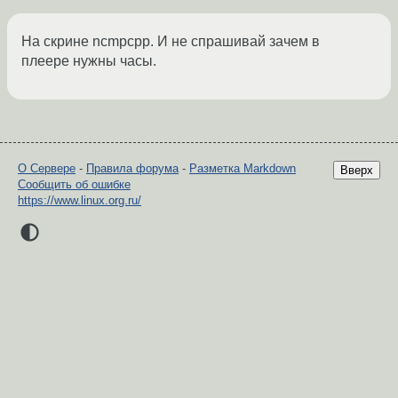
На скрине ncmpcpp. И не спрашивай зачем в
плеере нужны часы.
О Сервере
-
Правила форума
-
Разметка Markdown
Вверх
Сообщить об ошибке
https://www.linux.org.ru/