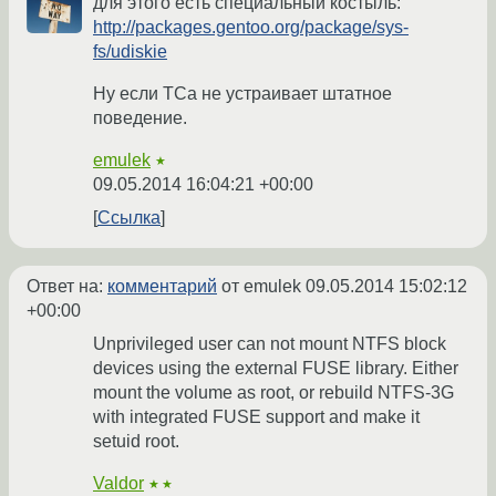
для этого есть специальный костыль:
http://packages.gentoo.org/package/sys-
fs/udiskie
Ну если ТСа не устраивает штатное
поведение.
emulek
★
09.05.2014 16:04:21 +00:00
Ссылка
Ответ на:
комментарий
от emulek
09.05.2014 15:02:12
+00:00
Unprivileged user can not mount NTFS block
devices using the external FUSE library. Either
mount the volume as root, or rebuild NTFS-3G
with integrated FUSE support and make it
setuid root.
Valdor
★★