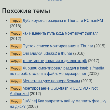
Похожие темы
Дублируются разделы в Thunar и PCmanFM
Форум
(2018)
как изменить путь куда монтирует thunar?
Форум
(2012)
Пустой список монтирования в Thunar
(2015)
Форум
Отвалился udisks2 в thunar
(2016)
Форум
точки монтирования в диалогах gtk
(2017)
Форум
Xubuntu смонтировал раздел в fstab в /media,
Форум
но на раб. столе и в файл. менеджере нет
(2012)
Метастазы уже неоперабельны
(2013)
Форум
Монтирование USB-flash и CD/DVD - Not
Форум
Authorized
(2012)
[шWine] Как запретить вайну маппить флешку
Форум
на диск?
(2008)