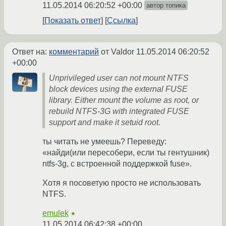
11.05.2014 06:20:52 +00:00
автор топика
Показать ответ
Ссылка
Ответ на:
комментарий
от Valdor
11.05.2014 06:20:52
+00:00
Unprivileged user can not mount NTFS
block devices using the external FUSE
library. Either mount the volume as root, or
rebuild NTFS-3G with integrated FUSE
support and make it setuid root.
ты читать не умеешь? Переведу:
«найди(или пересобери, если ты гентушник)
ntfs-3g, с встроенной поддержкой fuse».
Хотя я посоветую просто не использовать
NTFS.
emulek
★
11.05.2014 06:42:38 +00:00