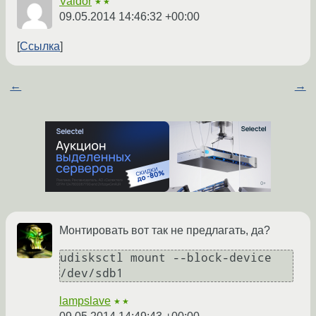
Valdor
★★
09.05.2014 14:46:32 +00:00
Ссылка
←
→
Монтировать вот так не предлагать, да?
udisksctl mount --block-device 
/dev/sdb1
lampslave
★★