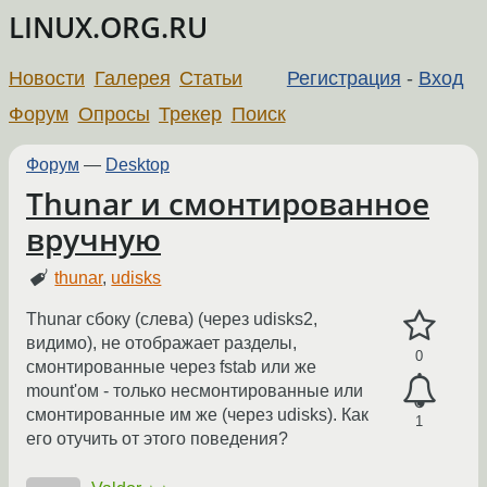
LINUX.ORG.RU
Новости
Галерея
Статьи
Регистрация
-
Вход
Форум
Опросы
Трекер
Поиск
Форум
—
Desktop
Thunar и смонтированное
вручную
thunar
,
udisks
Thunar сбоку (слева) (через udisks2,
видимо), не отображает разделы,
0
смонтированные через fstab или же
mount'ом - только несмонтированные или
смонтированные им же (через udisks). Как
1
его отучить от этого поведения?