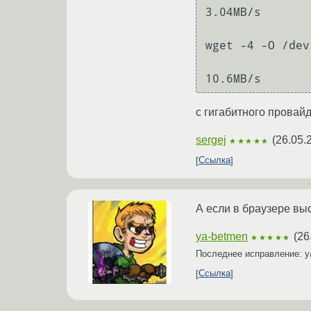
3.04MB/s

wget -4 -O /dev
с гигабитного провай
sergej
(
26.05.
★★★★★
Ссылка
А если в браузере выс
ya-betmen
(
26
★★★★★
Последнее исправление: 
Ссылка