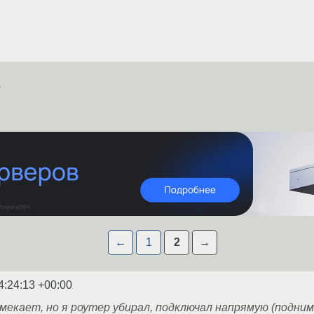
а
←
1
2
→
4:24:13 +00:00
екает, но я роутер убирал, подключал напрямую (подним