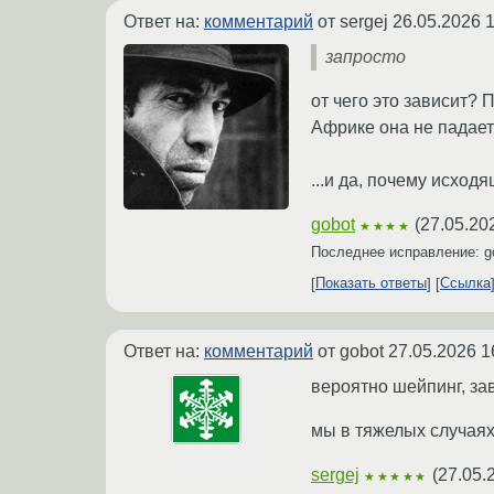
Ответ на:
комментарий
от sergej
26.05.2026 1
запросто
от чего это зависит? 
Африке она не падае
...и да, почему исхо
gobot
(
27.05.20
★★★★
Последнее исправление: g
Показать ответы
Ссылка
Ответ на:
комментарий
от gobot
27.05.2026 1
вероятно шейпинг, за
мы в тяжелых случаях
sergej
(
27.05.
★★★★★