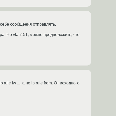
 себе сообщения отправлять.
ора. Но vlan151, можно предположить, что
ule fw ..., а не ip rule from. От исходного