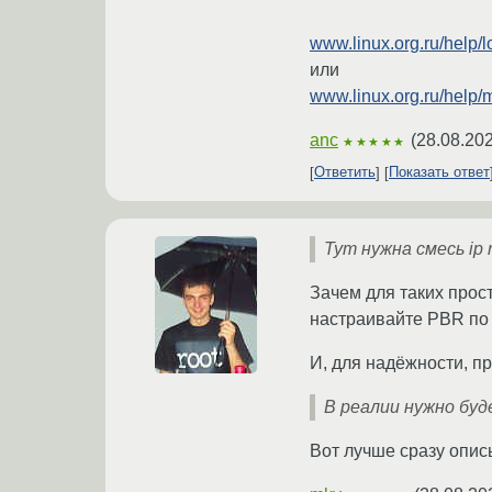
www.linux.org.ru/help/
или
www.linux.org.ru/help
anc
(
28.08.202
★★★★★
Ответить
Показать ответ
Тут нужна смесь ip ro
Зачем для таких прост
настраивайте PBR по sr
И, для надёжности, п
В реалии нужно бу
Вот лучше сразу опис