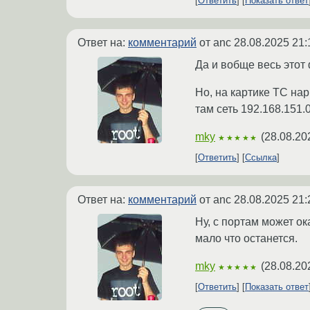
Ответить
Показать ответ
Ответ на:
комментарий
от anc
28.08.2025 21:
Да и вобще весь этот
Но, на картике ТС нар
там сеть 192.168.151.0
mky
(
28.08.20
★★★★★
Ответить
Ссылка
Ответ на:
комментарий
от anc
28.08.2025 21:
Ну, с портам может оказ
мало что останется.
mky
(
28.08.20
★★★★★
Ответить
Показать ответ