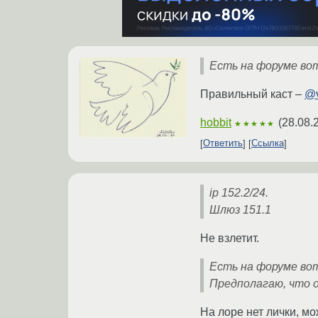
Есть на форуме во
Правильный каст –
@v
hobbit
(
28.08.
★★★★★
Ответить
Ссылка
ip 152.2/24.
Шлюз 151.1
Не взлетит.
Есть на форуме во
Предполагаю, что о
На лоре нет лички, мо