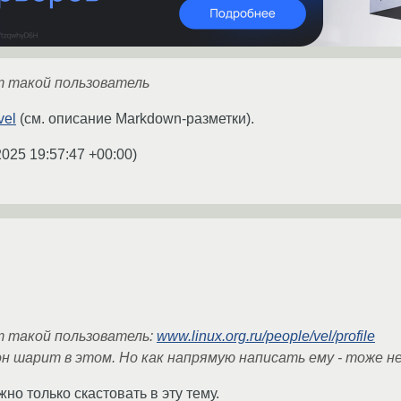
т такой пользователь
el
(см. описание Markdown-разметки).
2025 19:57:47 +00:00
)
т такой пользователь:
www.linux.org.ru/people/vel/profile
н шарит в этом. Но как напрямую написать ему - тоже не
жно только скастовать в эту тему.