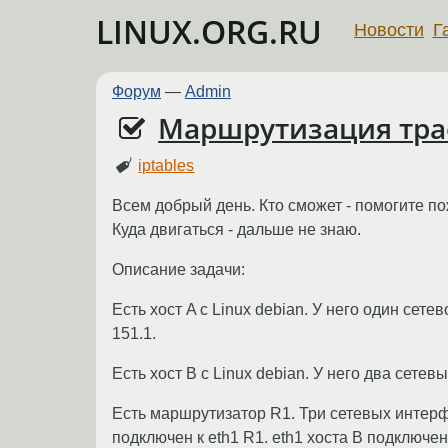
LINUX.ORG.RU
Новости
Г
Форум
—
Admin
Маршрутизация тра
iptables
Всем добрый день. Кто сможет - помогите пож
Куда двигаться - дальше не знаю.
Описание задачи:
Есть хост A с Linux debian. У него один сет
151.1.
Есть хост B с Linux debian. У него два сетевых
Есть маршрутизатор R1. Три сетевых интерфе
подключен к eth1 R1. eth1 хоста B подключен 