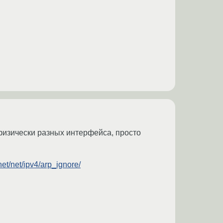
 физически разных интерфейса, просто
.net/net/ipv4/arp_ignore/