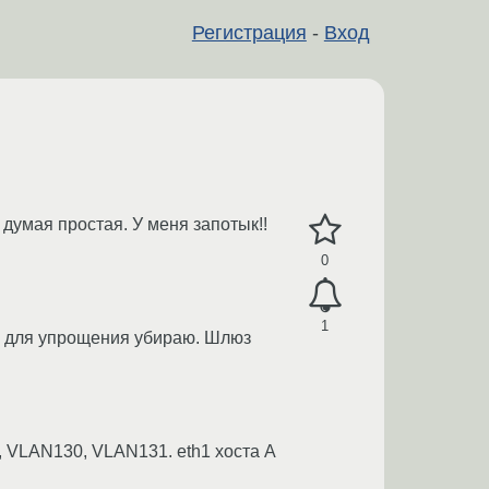
Регистрация
-
Вход
 думая простая. У меня запотык!!
0
1
ета для упрощения убираю. Шлюз
, VLAN130, VLAN131. eth1 хоста A