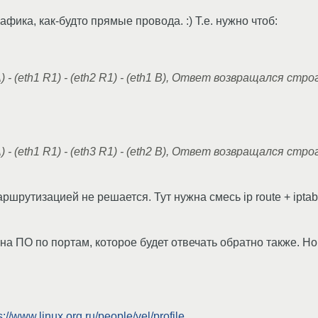
ика, как-будто прямые провода. :) Т.е. нужно чтоб:
A) - (eth1 R1) - (eth2 R1) - (eth1 B), Ответ возвращался с
A) - (eth1 R1) - (eth3 R1) - (eth2 B), Ответ возвращался с
шрутизацией не решается. Тут нужна смесь ip route + iptabl
а ПО по портам, которое будет отвечать обратно также. Но 
s://www.linux.org.ru/people/vel/profile