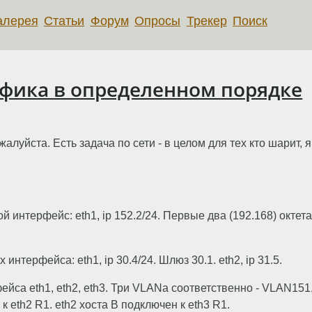
алерея
Статьи
Форум
Опросы
Трекер
Поиск
фика в определенном порядке
алуйста. Есть задача по сети - в целом для тех кто шарит, я
евой интерфейс: eth1, ip 152.2/24. Первые два (192.168) окт
 интерфейса: eth1, ip 30.4/24. Шлюз 30.1. eth2, ip 31.5.
йса eth1, eth2, eth3. Три VLANа соответственно - VLAN151
к eth2 R1. eth2 хоста B подключен к eth3 R1.