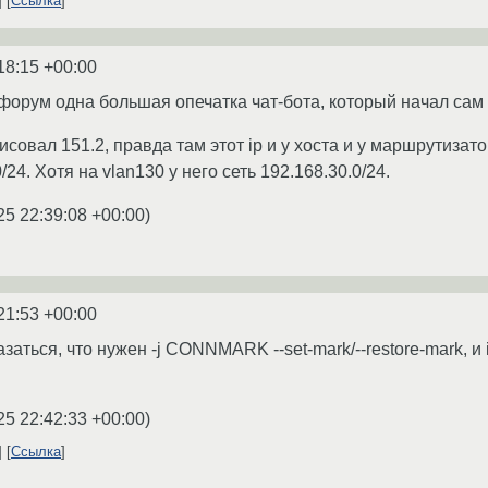
Ссылка
18:15 +00:00
 форум одна большая опечатка чат-бота, который начал сам
исовал 151.2, правда там этот ip и у хоста и у маршрутизат
/24. Хотя на vlan130 у него сеть 192.168.30.0/24.
25 22:39:08 +00:00
)
21:53 +00:00
аться, что нужен -j CONNMARK --set-mark/--restore-mark, и ip r
25 22:42:33 +00:00
)
Ссылка