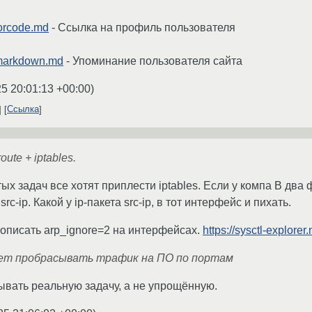
lorcode.md
- Ссылка на профиль пользователя
/markdown.md
- Упоминание пользователя сайта
5 20:01:13 +00:00
)
Ссылка
ute + iptables.
ых задач все хотят приплести iptables. Если у компа B два
c-ip. Какой у ip-пакета src-ip, в тот интерфейс и пихать.
рописать arp_ignore=2 на интерфейсах.
https://sysctl-explorer
дет пробрасывать трафик на ПО по портам
ывать реальную задачу, а не упрощённую.