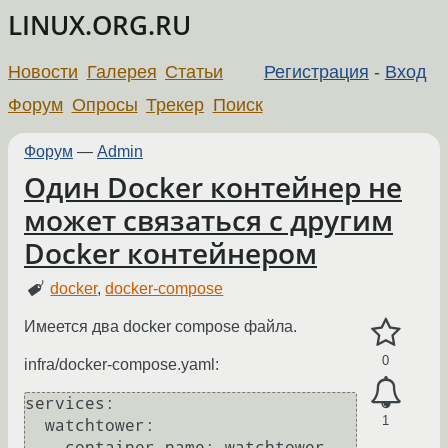
LINUX.ORG.RU
Новости
Галерея
Статьи
Регистрация
-
Вход
Форум
Опросы
Трекер
Поиск
Форум
—
Admin
Один Docker контейнер не
может связаться с другим
Docker контейнером
docker
,
docker-compose
Имеется два docker compose файла.
0
infra/docker-compose.yaml:
services:

1
  watchtower:

    container_name: watchtower
