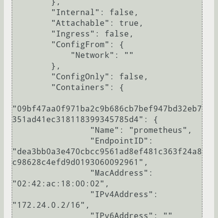
        },

        "Internal": false,

        "Attachable": true,

        "Ingress": false,

        "ConfigFrom": {

            "Network": ""

        },

        "ConfigOnly": false,

        "Containers": {

"09bf47aa0f971ba2c9b686cb7bef947bd32eb7
351ad41ec318118399345785d4": {

                "Name": "prometheus",

                "EndpointID": 
"dea3bb0a3e470cbcc9561ad8ef481c363f24a8
c98628c4efd9d0193060092961",

                "MacAddress": 
"02:42:ac:18:00:02",

                "IPv4Address": 
"172.24.0.2/16",

                "IPv6Address": ""
