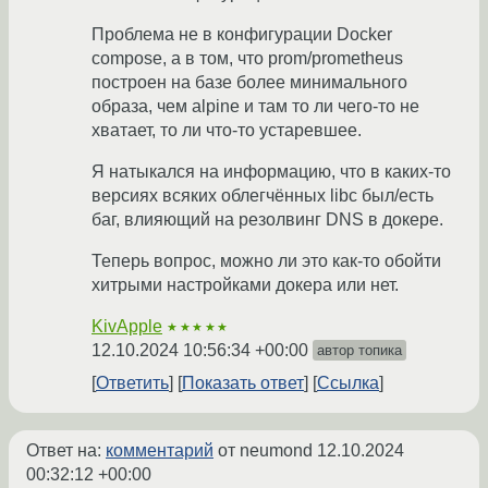
Проблема не в конфигурации Docker
compose, а в том, что prom/prometheus
построен на базе более минимального
образа, чем alpine и там то ли чего-то не
хватает, то ли что-то устаревшее.
Я натыкался на информацию, что в каких-то
версиях всяких облегчённых libc был/есть
баг, влияющий на резолвинг DNS в докере.
Теперь вопрос, можно ли это как-то обойти
хитрыми настройками докера или нет.
KivApple
★★★★★
12.10.2024 10:56:34 +00:00
автор топика
Ответить
Показать ответ
Ссылка
Ответ на:
комментарий
от neumond
12.10.2024
00:32:12 +00:00