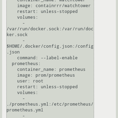
    image: containrrr/watchtower

    restart: unless-stopped

    volumes:

      - 
/var/run/docker.sock:/var/run/doc
ker.sock

      - 
$HOME/.docker/config.json:/config
.json

    command: --label-enable

  prometheus:

    container_name: prometheus

    image: prom/prometheus

    user: root

    restart: unless-stopped

    volumes:

      - 
./prometheus.yml:/etc/prometheus/
prometheus.yml

      - 