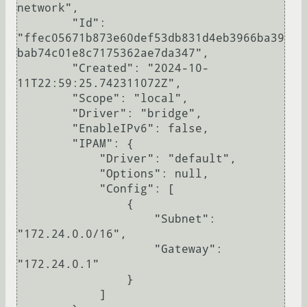
network",

        "Id": 
"ffec05671b873e60def53db831d4eb3966ba39
bab74c01e8c7175362ae7da347",

        "Created": "2024-10-
11T22:59:25.742311072Z",

        "Scope": "local",

        "Driver": "bridge",

        "EnableIPv6": false,

        "IPAM": {

            "Driver": "default",

            "Options": null,

            "Config": [

                {

                    "Subnet": 
"172.24.0.0/16",

                    "Gateway": 
"172.24.0.1"

                }

            ]
