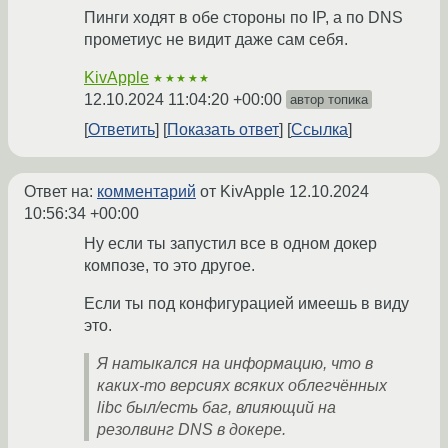
Пинги ходят в обе стороны по IP, а по DNS
прометиус не видит даже сам себя.
KivApple
★★★★★
12.10.2024 11:04:20 +00:00
автор топика
Ответить
Показать ответ
Ссылка
Ответ на:
комментарий
от KivApple
12.10.2024
10:56:34 +00:00
Ну если ты запустил все в одном докер
композе, то это другое.
Если ты под конфигурацией имеешь в виду
это.
Я натыкался на информацию, что в
каких-то версиях всяких облегчённых
libc был/есть баг, влияющий на
резолвинг DNS в докере.