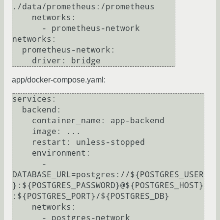
./data/prometheus:/prometheus

    networks:

      - prometheus-network

networks:

  prometheus-network:

app/docker-compose.yaml:
services:

  backend:

    container_name: app-backend

    image: ...

    restart: unless-stopped

    environment:

      - 
DATABASE_URL=postgres://${POSTGRES_USER
}:${POSTGRES_PASSWORD}@${POSTGRES_HOST}
:${POSTGRES_PORT}/${POSTGRES_DB}

    networks:

      - postgres-network
