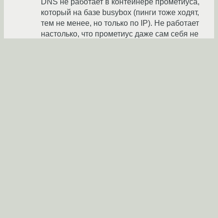
DNS не работает в контейнере прометиуса,
который на базе busybox (пинги тоже ходят,
тем не менее, но только по IP). Не работает
настолько, что прометиус даже сам себя не
может по имени пинговать.
KivApple
★★★★★
12.10.2024 11:36:28 +00:00
автор топика
Ответить
Ссылка
←
Admin
→
Похожие темы
docker - не работает проброс портов
(2021)
Форум
Нужна помощь по контейнеру qBittorrent под
Форум
Docker + Portainer внутри Proxmox LXC-контейнера
(2022)
Не монтируется конфиг prometheus в podman
Форум