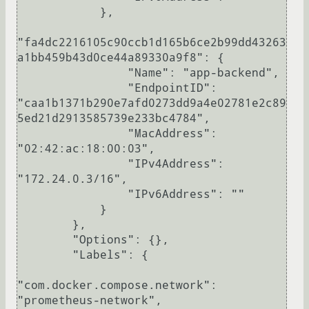
            },

"fa4dc2216105c90ccb1d165b6ce2b99dd43263
a1bb459b43d0ce44a89330a9f8": {

                "Name": "app-backend",

                "EndpointID": 
"caa1b1371b290e7afd0273dd9a4e02781e2c89
5ed21d2913585739e233bc4784",

                "MacAddress": 
"02:42:ac:18:00:03",

                "IPv4Address": 
"172.24.0.3/16",

                "IPv6Address": ""

            }

        },

        "Options": {},

        "Labels": {

"com.docker.compose.network": 
"prometheus-network",
