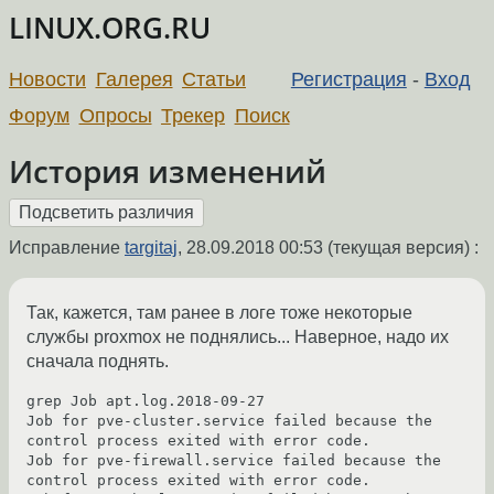
LINUX.ORG.RU
Новости
Галерея
Статьи
Регистрация
-
Вход
Форум
Опросы
Трекер
Поиск
История изменений
Исправление
targitaj
,
28.09.2018 00:53
(текущая версия) :
Так, кажется, там ранее в логе тоже некоторые
службы proxmox не поднялись... Наверное, надо их
сначала поднять.
grep Job apt.log.2018-09-27 

Job for pve-cluster.service failed because the 
control process exited with error code.

Job for pve-firewall.service failed because the 
control process exited with error code.
