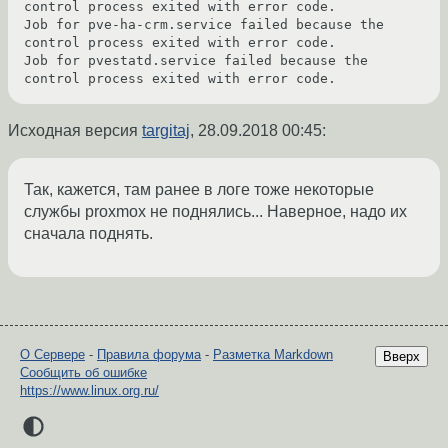
control process exited with error code.

Job for pve-ha-crm.service failed because the 
control process exited with error code.

Job for pvestatd.service failed because the 
Исходная версия
targitaj
,
28.09.2018 00:45
:
Так, кажется, там ранее в логе тоже некоторые
службы proxmox не поднялись... Наверное, надо их
сначала поднять.
О Сервере
-
Правила форума
-
Разметка Markdown
Вверх
Сообщить об ошибке
https://www.linux.org.ru/