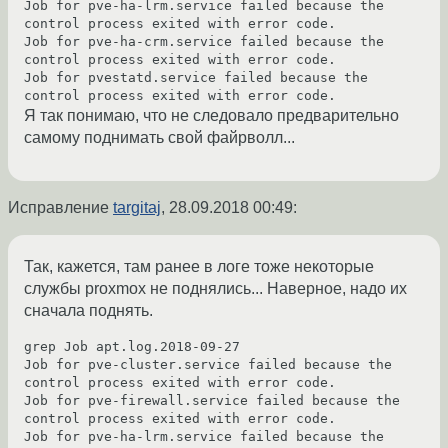
Job for pve-ha-lrm.service failed because the 
control process exited with error code.

Job for pve-ha-crm.service failed because the 
control process exited with error code.

Job for pvestatd.service failed because the 
Я так понимаю, что не следовало предварительно
самому поднимать свой файрволл...
Исправление
targitaj
,
28.09.2018 00:49
:
Так, кажется, там ранее в логе тоже некоторые
службы proxmox не поднялись... Наверное, надо их
сначала поднять.
grep Job apt.log.2018-09-27 

Job for pve-cluster.service failed because the 
control process exited with error code.

Job for pve-firewall.service failed because the 
control process exited with error code.

Job for pve-ha-lrm.service failed because the 