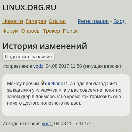
LINUX.ORG.RU
Новости
Галерея
Статьи
Регистрация
-
Вход
Форум
Опросы
Трекер
Поиск
История изменений
Исправление
vodz
,
04.08.2017 11:58
(текущая версия) :
Между прочим,
aureliano15
-а надо поблагодарить
за кавычки у -v var=«val», а у вас совсем не понятно,
зачем grep в примере. Ибо кроме как тормозить оно
ничего другого полезного не даст.
Исходная версия
vodz
,
04.08.2017 11:57
: