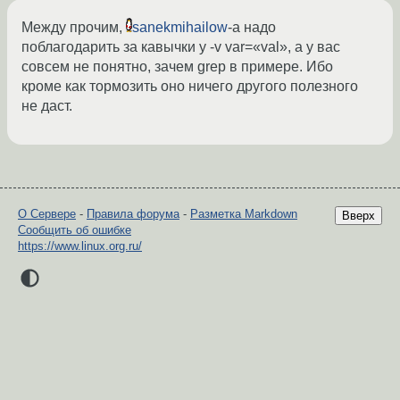
Между прочим,
sanekmihailow
-а надо
поблагодарить за кавычки у -v var=«val», а у вас
совсем не понятно, зачем grep в примере. Ибо
кроме как тормозить оно ничего другого полезного
не даст.
О Сервере
-
Правила форума
-
Разметка Markdown
Вверх
Сообщить об ошибке
https://www.linux.org.ru/