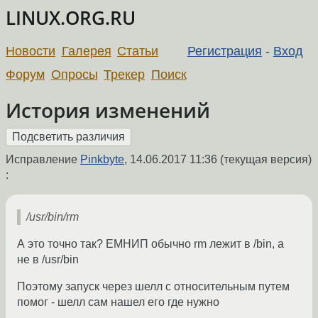
LINUX.ORG.RU
Новости
Галерея
Статьи
Регистрация
-
Вход
Форум
Опросы
Трекер
Поиск
История изменений
Исправление
Pinkbyte
,
14.06.2017 11:36
(текущая версия)
:
/usr/bin/rm
А это точно так? ЕМНИП обычно rm лежит в /bin, а
не в /usr/bin
Поэтому запуск через шелл с относительным путем
помог - шелл сам нашел его где нужно