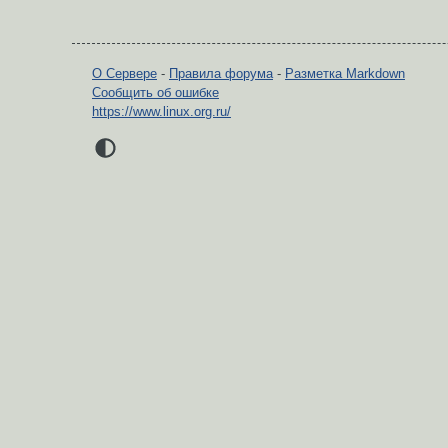
О Сервере
-
Правила форума
-
Разметка Markdown
Сообщить об ошибке
https://www.linux.org.ru/