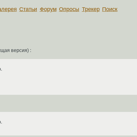
алерея
Статьи
Форум
Опросы
Трекер
Поиск
ущая версия) :
.
.