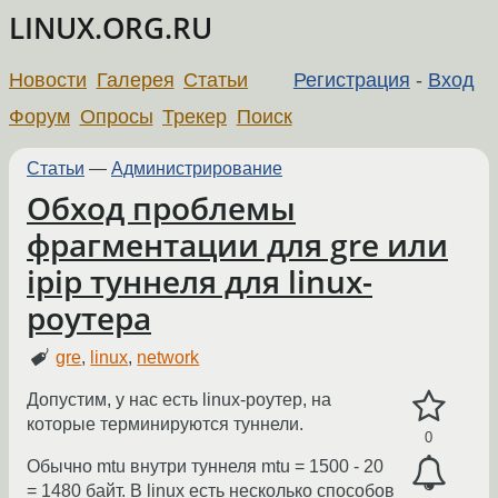
LINUX.ORG.RU
Новости
Галерея
Статьи
Регистрация
-
Вход
Форум
Опросы
Трекер
Поиск
Статьи
—
Администрирование
Обход проблемы
фрагментации для gre или
ipip туннеля для linux-
роутера
gre
,
linux
,
network
Допустим, у нас есть linux-роутер, на
которые терминируются туннели.
0
Обычно mtu внутри туннеля mtu = 1500 - 20
= 1480 байт. В linux есть несколько способов