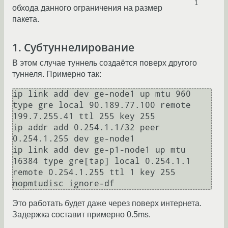
1
обхода данного ограничения на размер
пакета.
1. Субтуннелирование
В этом случае туннель создаётся поверх другого
туннеля. Примерно так:
ip link add dev ge-node1 up mtu 960 
type gre local 90.189.77.100 remote 
199.7.255.41 ttl 255 key 255

ip addr add 0.254.1.1/32 peer 
0.254.1.255 dev ge-node1

ip link add dev ge-p1-node1 up mtu 
16384 type gre[tap] local 0.254.1.1 
remote 0.254.1.255 ttl 1 key 255 
Это работать будет даже через поверх интернета.
Задержка составит примерно 0.5ms.