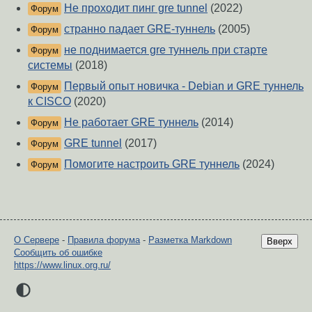
Не проходит пинг gre tunnel
(2022)
Форум
странно падает GRE-туннель
(2005)
Форум
не поднимается gre туннель при старте
Форум
системы
(2018)
Первый опыт новичка - Debian и GRE туннель
Форум
к CISCO
(2020)
Не работает GRE туннель
(2014)
Форум
GRE tunnel
(2017)
Форум
Помогите настроить GRE туннель
(2024)
Форум
О Сервере
-
Правила форума
-
Разметка Markdown
Вверх
Сообщить об ошибке
https://www.linux.org.ru/