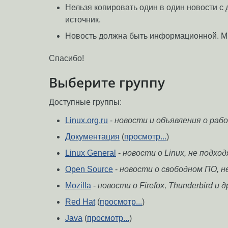
Нельзя копировать один в один новости с
источник.
Новость должна быть информационной. М
Спасибо!
Выберите группу
Доступные группы:
Linux.org.ru
-
новости и объявления о ра
Документация
(
просмотр...
)
Linux General
-
новости о Linux, не подхо
Open Source
-
новости о свободном ПО, н
Mozilla
-
новости о Firefox, Thunderbird и 
Red Hat
(
просмотр...
)
Java
(
просмотр...
)