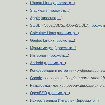
Ubuntu Linux
(
просмотр...
)
Slackware
(
просмотр...
)
Apple
(
просмотр...
)
SUSE
-
Novell/SUSE/OpenSUSE/
(
просмотр
Calculate Linux
(
просмотр...
)
Gentoo Linux
(
просмотр...
)
Мультимедиа
(
просмотр...
)
Интернет
(
просмотр...
)
Android
(
просмотр...
)
Конференции и встречи
-
конференции, встр
Google
-
новости о Google (кроме Android)
Разработка
-
языки программирования и 
OpenBSD
(
просмотр...
)
Искусственный Интеллект
(
просмотр...
)