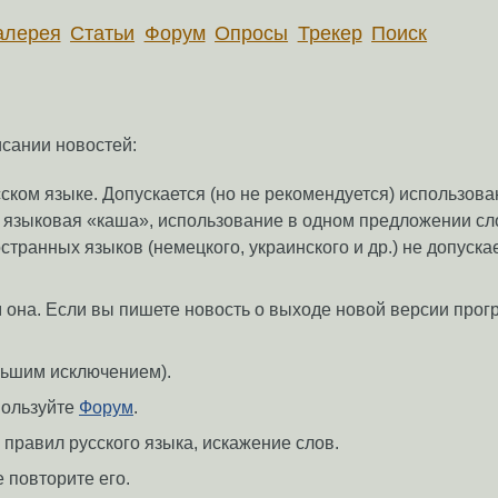
алерея
Статьи
Форум
Опросы
Трекер
Поиск
исании новостей:
сском языке. Допускается (но не рекомендуется) использов
я языковая «каша», использование в одном предложении сл
странных языков (немецкого, украинского и др.) не допуска
ем она. Если вы пишете новость о выходе новой версии про
ольшим исключением).
пользуйте
Форум
.
равил русского языка, искажение слов.
 повторите его.