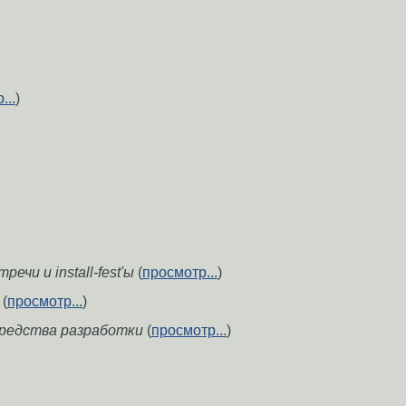
...
)
ечи и install-fest'ы
(
просмотр...
)
(
просмотр...
)
средства разработки
(
просмотр...
)