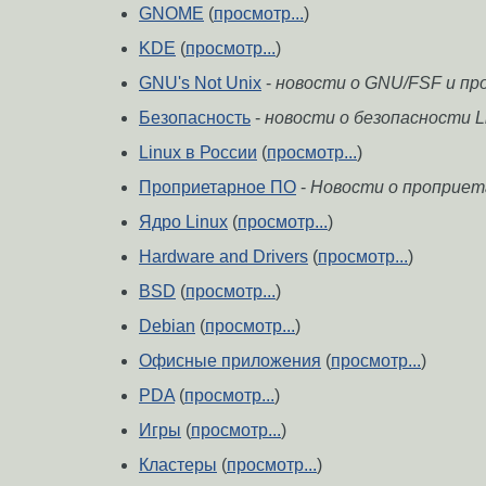
GNOME
(
просмотр...
)
KDE
(
просмотр...
)
GNU's Not Unix
-
новости о GNU/FSF и пр
Безопасность
-
новости о безопасности L
Linux в России
(
просмотр...
)
Проприетарное ПО
-
Новости о проприета
Ядро Linux
(
просмотр...
)
Hardware and Drivers
(
просмотр...
)
BSD
(
просмотр...
)
Debian
(
просмотр...
)
Офисные приложения
(
просмотр...
)
PDA
(
просмотр...
)
Игры
(
просмотр...
)
Кластеры
(
просмотр...
)