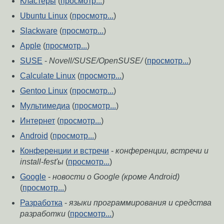
Кластеры
(
просмотр...
)
Ubuntu Linux
(
просмотр...
)
Slackware
(
просмотр...
)
Apple
(
просмотр...
)
SUSE
-
Novell/SUSE/OpenSUSE/
(
просмотр...
)
Calculate Linux
(
просмотр...
)
Gentoo Linux
(
просмотр...
)
Мультимедиа
(
просмотр...
)
Интернет
(
просмотр...
)
Android
(
просмотр...
)
Конференции и встречи
-
конференции, встречи и
install-fest'ы
(
просмотр...
)
Google
-
новости о Google (кроме Android)
(
просмотр...
)
Разработка
-
языки программирования и средства
разработки
(
просмотр...
)