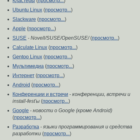
Кластеры
(
просмотр...
)
Ubuntu Linux
(
просмотр...
)
Slackware
(
просмотр...
)
Apple
(
просмотр...
)
SUSE
-
Novell/SUSE/OpenSUSE/
(
просмотр...
)
Calculate Linux
(
просмотр...
)
Gentoo Linux
(
просмотр...
)
Мультимедиа
(
просмотр...
)
Интернет
(
просмотр...
)
Android
(
просмотр...
)
Конференции и встречи
-
конференции, встречи и
install-fest'ы
(
просмотр...
)
Google
-
новости о Google (кроме Android)
(
просмотр...
)
Разработка
-
языки программирования и средства
разработки
(
просмотр...
)