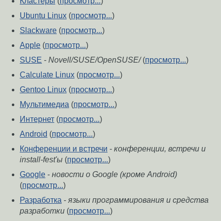
Кластеры
(
просмотр...
)
Ubuntu Linux
(
просмотр...
)
Slackware
(
просмотр...
)
Apple
(
просмотр...
)
SUSE
-
Novell/SUSE/OpenSUSE/
(
просмотр...
)
Calculate Linux
(
просмотр...
)
Gentoo Linux
(
просмотр...
)
Мультимедиа
(
просмотр...
)
Интернет
(
просмотр...
)
Android
(
просмотр...
)
Конференции и встречи
-
конференции, встречи и
install-fest'ы
(
просмотр...
)
Google
-
новости о Google (кроме Android)
(
просмотр...
)
Разработка
-
языки программирования и средства
разработки
(
просмотр...
)